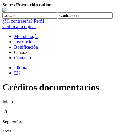
Somos
Formación online
¿Mi contraseña?
Perfil
Certificado digital
Metodología
Inscripción
Bonificación
Cursos
Contacto
Idioma
EN
Créditos documentarios
Inicio
30
Septiembre
2026